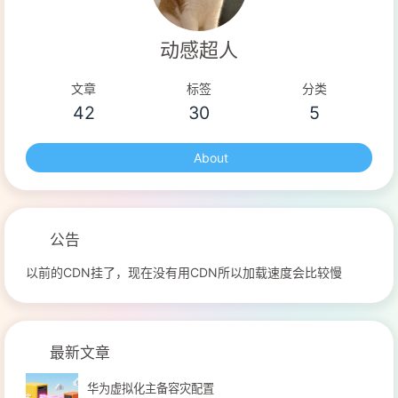
文名为stage或index。一般存放在.git目录下的index文件中，所
以我们把暂存区也称为索引 版本库： 工作区中有一个隐藏文件
动感超人
夹.git，这个就是Git的版本库 工作流程Git一般工作流程如下: 先
使用git clone克隆远程资源到本地作为工作目录 对工作目录下的
文章
标签
分类
42
30
5
文件增删改 如果远程修改了则需要同步远程内容，使用git pull就
可以进行更新 修改了工作目录的文件后可以通过g ...
About
公告
以前的CDN挂了，现在没有用CDN所以加载速度会比较慢
最新文章
华为虚拟化主备容灾配置